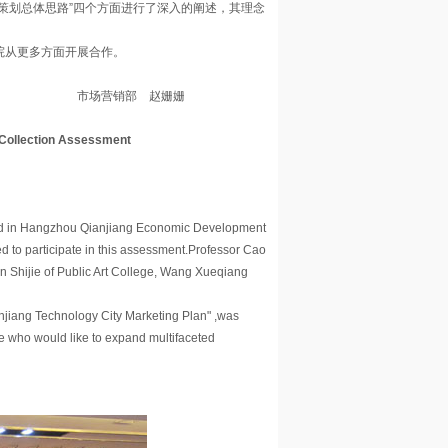
销策划总体思路”四个方面进行了深入的阐述，其理念
院从更多方面开展合作。
赵姗姗
 Collection Assessment
ld in Hangzhou Qianjiang Economic Development
 to participate in this assessment.Professor Cao
n Shijie of Public Art College, Wang Xueqiang
anjiang Technology City Marketing Plan" ,was
 who would like to expand multifaceted