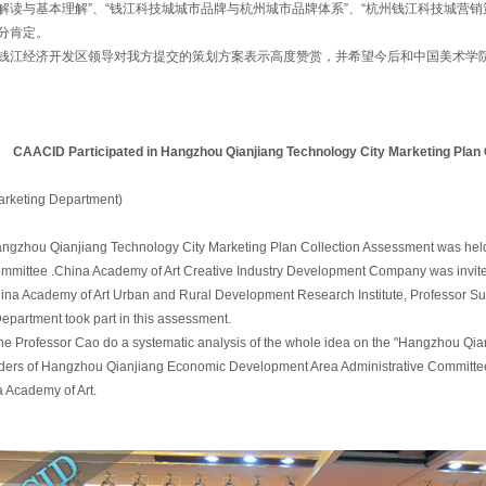
解读与基本理解”、“钱江科技城城市品牌与杭州城市品牌体系”、“杭州钱江科技城营
分肯定。
江经济开发区领导对我方提交的策划方案表示高度赞赏，并希望今后和中国美术学
场营销部 
CAACID Participated in Hangzhou Qianjiang Technology City Marketing Plan
rketing Department)
ngzhou Qianjiang Technology City Marketing Plan Collection Assessment was he
ommittee .China Academy of Art Creative Industry Development Company was invited
hina Academy of Art Urban and Rural Development Research Institute, Professor Su
Department took part in this assessment.
 the Professor Cao do a systematic analysis of the whole idea on the "Hangzhou Qi
aders of Hangzhou Qianjiang Economic Development Area Administrative Committee
 Academy of Art.