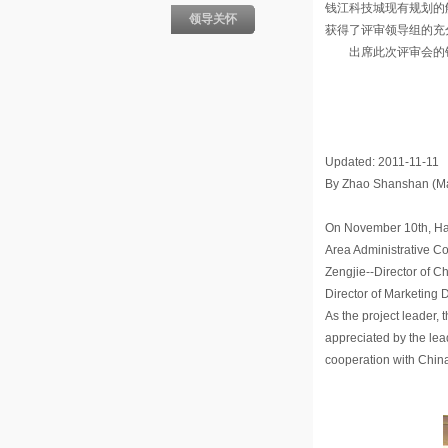
钱江科技城现有规划的
领导关怀
获得了评审领导组的充
出席此次评审会的钱
市
Updated: 2011-11-11
By Zhao Shanshan (Ma
On November 10th, Ha
Area Administrative C
Zengjie--Director of C
Director of Marketing 
As the project leader,
appreciated by the le
cooperation with China